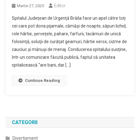
Editor
Martie 27, 2020
Spitalul Judeţean de Urgenţă Brăila face un apel către toţi
cei care pot dona pijamale, cămăşi de noapte, săpun lichid,
role hârtie, şerveţele, pahare, farfurii, tacâmuri de unică
folosinţă, soluţii de curăţat geamuri, hârtie xerox, cizme de
cauciuc şi mănuşi de menaj. Conducerea spitalului susţine,
într-un comunicare făcută publică, faptul că unitatea
spitalicească “are bani, dar […]
Continue Reading
CATEGORII
Divertisment