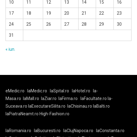
10
11
12
13
14
15
16
17
18
19
20
21
22
23
24
25
26
27
28
29
30
31
« iun.
eMedic.ro
laMedic.ro
laSpital.ro
laHotel.ro
la-
Masa.ro
laMall.ro
laZiar.ro
laFirma.ro
laFacultate.ro
la-
Suceava.ro
laExecutareSilita.ro
laChisinau.ro
laBalti.ro
laPiatraNeamt.ro
High-Fashion.ro
laRomania.ro
laBucuresti.ro
laClujNapoca.ro
laConstanta.ro