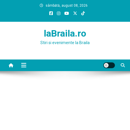
Skip
sâmbătă, august 08, 2026
to
content
laBraila.ro
Stiri si evenimente la Braila