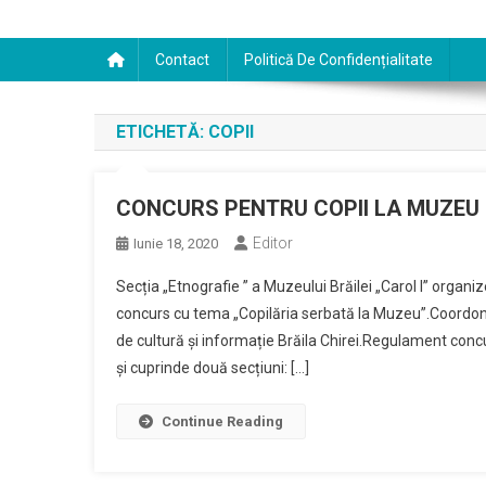
Contact
Politică De Confidențialitate
ETICHETĂ:
COPII
CONCURS PENTRU COPII LA MUZEU
Editor
Iunie 18, 2020
Secția „Etnografie ” a Muzeului Brăilei „Carol I” organize
concurs cu tema „Copilăria serbată la Muzeu”.Coordonat
de cultură și informație Brăila Chirei.Regulament conc
și cuprinde două secțiuni: […]
Continue Reading