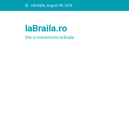
Skip
sâmbătă, august 08, 2026
to
content
laBraila.ro
Stiri si evenimente la Braila