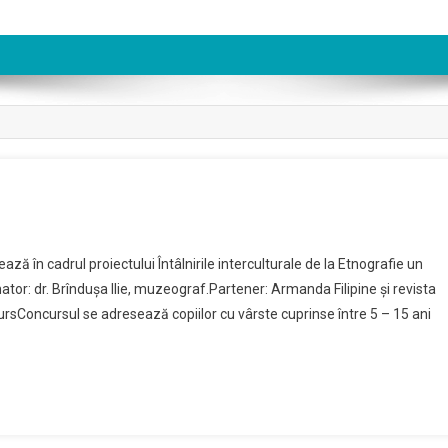
ază în cadrul proiectului Întâlnirile interculturale de la Etnografie un
or: dr. Brîndușa Ilie, muzeograf.Partener: Armanda Filipine și revista
ursConcursul se adresează copiilor cu vârste cuprinse între 5 – 15 ani