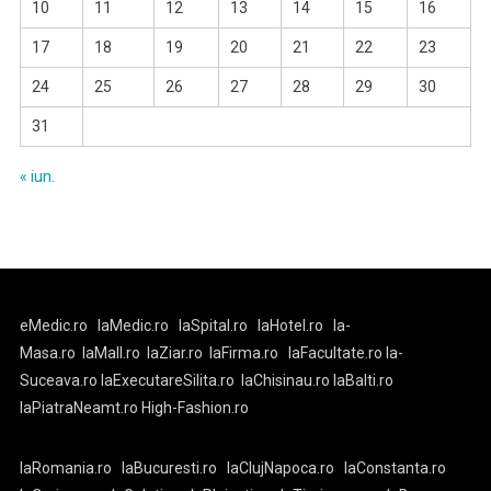
10
11
12
13
14
15
16
17
18
19
20
21
22
23
24
25
26
27
28
29
30
31
« iun.
eMedic.ro
laMedic.ro
laSpital.ro
laHotel.ro
la-
Masa.ro
laMall.ro
laZiar.ro
laFirma.ro
laFacultate.ro
la-
Suceava.ro
laExecutareSilita.ro
laChisinau.ro
laBalti.ro
laPiatraNeamt.ro
High-Fashion.ro
laRomania.ro
laBucuresti.ro
laClujNapoca.ro
laConstanta.ro