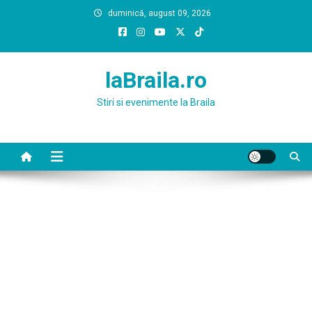
Skip
duminică, august 09, 2026
to
content
laBraila.ro
Stiri si evenimente la Braila