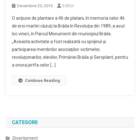
Editor
Decembrie 20, 2019
O acţiune de plantare a 46 de platani, în memoria celor 46
de eroi martiri căzuţi la Brăila în Revoluţia din 1989, a avut
loc vineri, în Parcul Monument din municipiul Brăila.
„Aceasta activitate a fost realizată cu sprijinul şi
participarea membrilor asociaţiilor victimelor,
revoluţionarilor, elevilor, Primăriei Brăila şi Seroplant, pentru
a onora jertfa celor […]
Continue Reading
CATEGORII
Divertisment