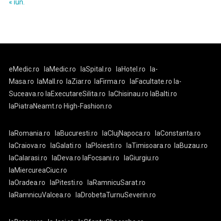
« iun.
eMedic.ro
laMedic.ro
laSpital.ro
laHotel.ro
la-
Masa.ro
laMall.ro
laZiar.ro
laFirma.ro
laFacultate.ro
la-
Suceava.ro
laExecutareSilita.ro
laChisinau.ro
laBalti.ro
laPiatraNeamt.ro
High-Fashion.ro
laRomania.ro
laBucuresti.ro
laClujNapoca.ro
laConstanta.ro
laCraiova.ro
laGalati.ro
laPloiesti.ro
laTimisoara.ro
laBuzau.ro
laCalarasi.ro
laDeva.ro
laFocsani.ro
laGiurgiu.ro
laMiercureaCiuc.ro
laOradea.ro
laPitesti.ro
laRamnicuSarat.ro
laRamnicuValcea.ro
laDrobetaTurnuSeverin.ro