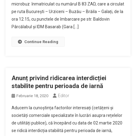
microbuz înmatriculat cu numărul B 83 ZAD, care a circulat
pe ruta București – Urziceni – Buzău – Brăila – Galați, de la
ora 12.15, cu punctele de îmbarcare pe str. Baldovin
Pârcălabul și IDM Basarab (Gara […]
Continue Reading
Anunț privind ridicarea interdicției
stabilite pentru perioada de iarnă
Editor
Februarie 18, 2020
Aducem la cunoștința factorilor interesați (cetățeni și
societăți comerciale specializate în lucrări asupra rețelelor
de utilități publice), că începând cu data de 02 martie 2020
se ridică interdicția stabilită pentru perioada de iarnă,