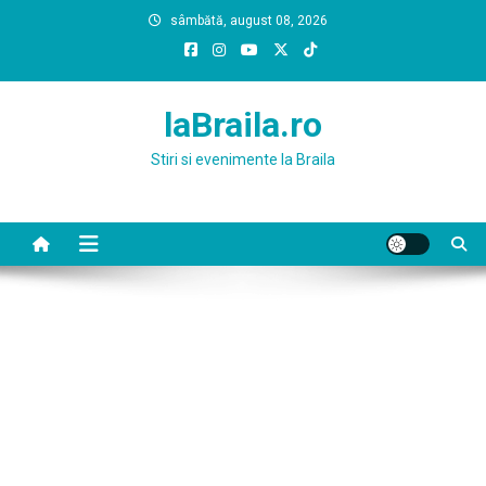
Skip
sâmbătă, august 08, 2026
to
content
laBraila.ro
Stiri si evenimente la Braila