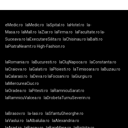
eMedic.ro
laMedic.ro
laSpital.ro
laHotel.ro
la-
Masa.ro
laMall.ro
laZiar.ro
laFirma.ro
laFacultate.ro
la-
Suceava.ro
laExecutareSilita.ro
laChisinau.ro
laBalti.ro
laPiatraNeamt.ro
High-Fashion.ro
laRomania.ro
laBucuresti.ro
laClujNapoca.ro
laConstanta.ro
laCraiova.ro
laGalati.ro
laPloiesti.ro
laTimisoara.ro
laBuzau.ro
laCalarasi.ro
laDeva.ro
laFocsani.ro
laGiurgiu.ro
laMiercureaCiuc.ro
laOradea.ro
laPitesti.ro
laRamnicuSarat.ro
laRamnicuValcea.ro
laDrobetaTurnuSeverin.ro
laBrasov.ro
la-Iasi.ro
laSfantuGheorghe.ro
laVaslui.ro
laAlbaIulia.ro
laAlexandria.ro
laArad.ro
laBacau.ro
laBaiaMare.ro
laBistrita.ro