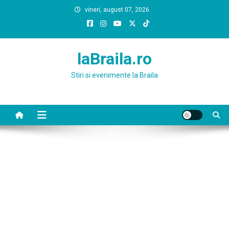
Skip
vineri, august 07, 2026
to
content
laBraila.ro
Stiri si evenimente la Braila