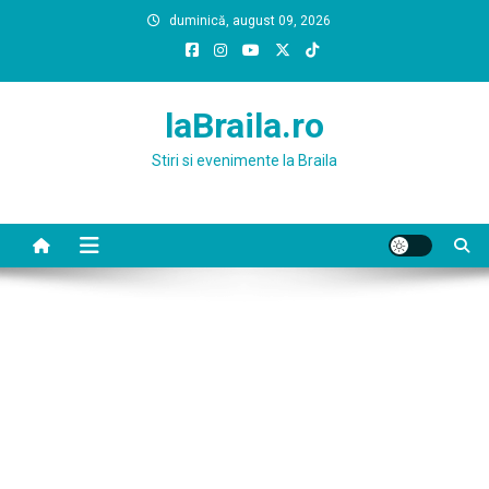
Skip
duminică, august 09, 2026
to
content
laBraila.ro
Stiri si evenimente la Braila