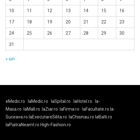
10
11
12
13
14
15
16
17
18
19
20
21
22
23
24
25
26
27
28
29
30
31
« iun.
eMedic.ro
laMedic.ro
laSpital.ro
laHotel.ro
la-
Masa.ro
laMall.ro
laZiar.ro
laFirma.ro
laFacultate.ro
la-
Suceava.ro
laExecutareSilita.ro
laChisinau.ro
laBalti.ro
laPiatraNeamt.ro
High-Fashion.ro