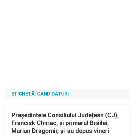
ETICHETĂ:
CANDIDATURI
Preşedintele Consiliului Judeţean (CJ),
Francisk Chiriac, şi primarul Brăilei,
Marian Dragomir, şi-au depus vineri