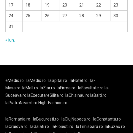
17
18
19
20
21
22
23
24
25
26
27
28
29
30
31
« iun.
eMedic.ro
laMedic.ro
laSpital.ro
laHotel.ro
la-
Masa.ro
laMall.ro
laZiar.ro
laFirma.ro
laFacultate.ro
la-
Suceava.ro
laExecutareSilita.ro
laChisinau.ro
laBalti.ro
laPiatraNeamt.ro
High-Fashion.ro
laRomania.ro
laBucuresti.ro
laClujNapoca.ro
laConstanta.ro
laCraiova.ro
laGalati.ro
laPloiesti.ro
laTimisoara.ro
laBuzau.ro