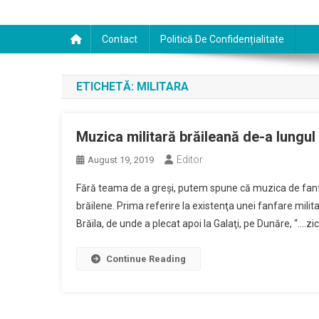
Contact
Politică De Confidențialitate
ETICHETĂ:
MILITARA
Muzica militară brăileană de-a lungul
Editor
August 19, 2019
Fără teama de a greşi, putem spune că muzica de fanfar
brăilene. Prima referire la existenţa unei fanfare milit
Brăila, de unde a plecat apoi la Galaţi, pe Dunăre, “….zic
Continue Reading