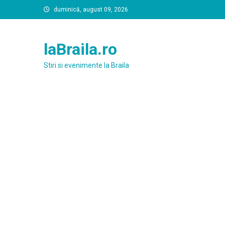
Skip
duminică, august 09, 2026
to
content
laBraila.ro
Stiri si evenimente la Braila