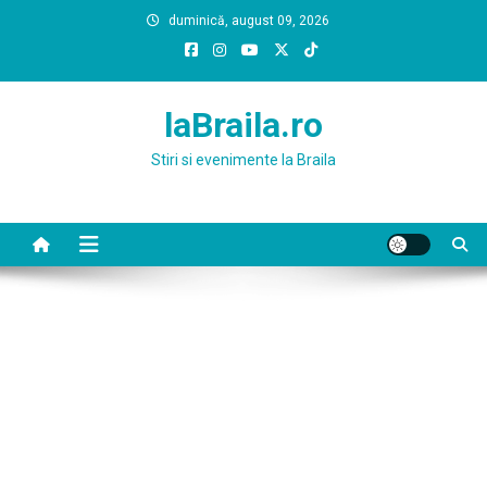
Skip
duminică, august 09, 2026
to
content
laBraila.ro
Stiri si evenimente la Braila