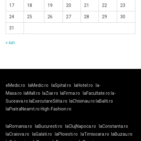
17
18
19
20
21
22
23
24
25
26
27
28
29
30
31
« iun.
eMedic.ro
laMedic.ro
laSpital.ro
laHotel.ro
la-
Masa.ro
laMall.ro
laZiar.ro
laFirma.ro
laFacultate.ro
la-
Suceava.ro
laExecutareSilita.ro
laChisinau.ro
laBalti.ro
laPiatraNeamt.ro
High-Fashion.ro
laRomania.ro
laBucuresti.ro
laClujNapoca.ro
laConstanta.ro
laCraiova.ro
laGalati.ro
laPloiesti.ro
laTimisoara.ro
laBuzau.ro