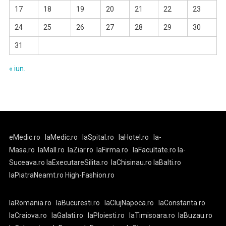
17
18
19
20
21
22
23
24
25
26
27
28
29
30
31
« iun.
eMedic.ro
laMedic.ro
laSpital.ro
laHotel.ro
la-
Masa.ro
laMall.ro
laZiar.ro
laFirma.ro
laFacultate.ro
la-
Suceava.ro
laExecutareSilita.ro
laChisinau.ro
laBalti.ro
laPiatraNeamt.ro
High-Fashion.ro
laRomania.ro
laBucuresti.ro
laClujNapoca.ro
laConstanta.ro
laCraiova.ro
laGalati.ro
laPloiesti.ro
laTimisoara.ro
laBuzau.ro