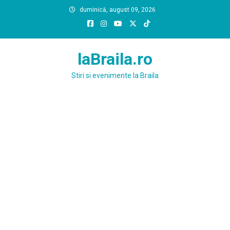
Skip
duminică, august 09, 2026
to
content
laBraila.ro
Stiri si evenimente la Braila