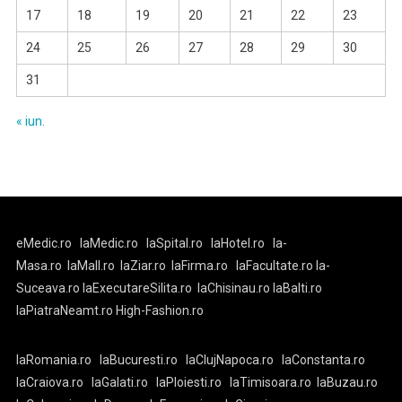
17
18
19
20
21
22
23
24
25
26
27
28
29
30
31
« iun.
eMedic.ro
laMedic.ro
laSpital.ro
laHotel.ro
la-
Masa.ro
laMall.ro
laZiar.ro
laFirma.ro
laFacultate.ro
la-
Suceava.ro
laExecutareSilita.ro
laChisinau.ro
laBalti.ro
laPiatraNeamt.ro
High-Fashion.ro
laRomania.ro
laBucuresti.ro
laClujNapoca.ro
laConstanta.ro
laCraiova.ro
laGalati.ro
laPloiesti.ro
laTimisoara.ro
laBuzau.ro