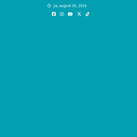
Skip
joi, august 06, 2026
to
content