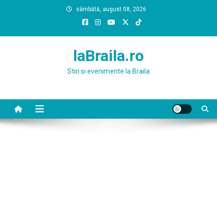
Skip
sâmbătă, august 08, 2026
to
content
laBraila.ro
Stiri si evenimente la Braila