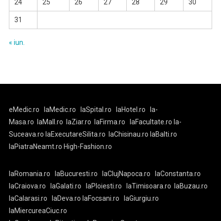
24
25
26
27
28
29
30
31
« iun.
eMedic.ro
laMedic.ro
laSpital.ro
laHotel.ro
la-
Masa.ro
laMall.ro
laZiar.ro
laFirma.ro
laFacultate.ro
la-
Suceava.ro
laExecutareSilita.ro
laChisinau.ro
laBalti.ro
laPiatraNeamt.ro
High-Fashion.ro
laRomania.ro
laBucuresti.ro
laClujNapoca.ro
laConstanta.ro
laCraiova.ro
laGalati.ro
laPloiesti.ro
laTimisoara.ro
laBuzau.ro
laCalarasi.ro
laDeva.ro
laFocsani.ro
laGiurgiu.ro
laMiercureaCiuc.ro