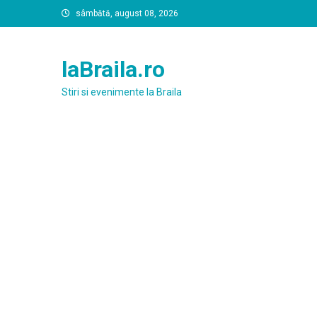
Skip
sâmbătă, august 08, 2026
to
content
laBraila.ro
Stiri si evenimente la Braila