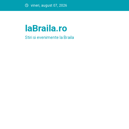
Skip
vineri, august 07, 2026
to
content
laBraila.ro
Stiri si evenimente la Braila