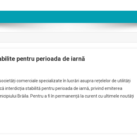
abilite pentru perioada de iarnă
ocietăți comerciale specializate în lucrări asupra rețelelor de utilități
ă interdicția stabilită pentru perioada de iarnă, privind emiterea
icipiului Brăila. Pentru a fi în permanență la curent cu ultimele noutăți