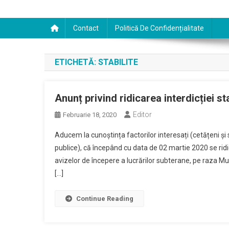
Contact
Politică De Confidențialitate
ETICHETĂ:
STABILITE
Anunț privind ridicarea interdicției st
Editor
Februarie 18, 2020
Aducem la cunoștința factorilor interesați (cetățeni și s
publice), că începând cu data de 02 martie 2020 se ridic
avizelor de începere a lucrărilor subterane, pe raza Mun
[…]
Continue Reading