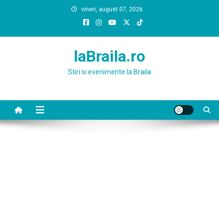
Skip
vineri, august 07, 2026
to
content
laBraila.ro
Stiri si evenimente la Braila