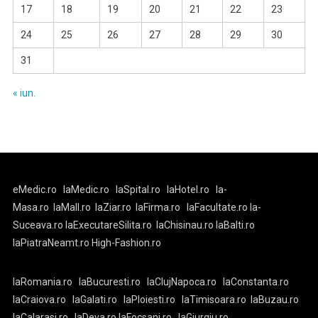
17
18
19
20
21
22
23
24
25
26
27
28
29
30
31
« iun.
eMedic.ro
laMedic.ro
laSpital.ro
laHotel.ro
la-
Masa.ro
laMall.ro
laZiar.ro
laFirma.ro
laFacultate.ro
la-
Suceava.ro
laExecutareSilita.ro
laChisinau.ro
laBalti.ro
laPiatraNeamt.ro
High-Fashion.ro
laRomania.ro
laBucuresti.ro
laClujNapoca.ro
laConstanta.ro
laCraiova.ro
laGalati.ro
laPloiesti.ro
laTimisoara.ro
laBuzau.ro
laCalarasi.ro
laDeva.ro
laFocsani.ro
laGiurgiu.ro