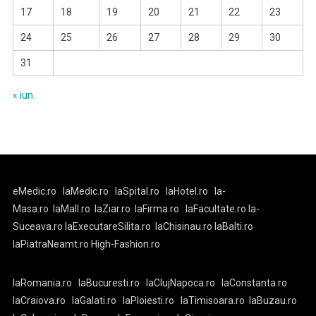
17
18
19
20
21
22
23
24
25
26
27
28
29
30
31
« iun.
eMedic.ro
laMedic.ro
laSpital.ro
laHotel.ro
la-
Masa.ro
laMall.ro
laZiar.ro
laFirma.ro
laFacultate.ro
la-
Suceava.ro
laExecutareSilita.ro
laChisinau.ro
laBalti.ro
laPiatraNeamt.ro
High-Fashion.ro
laRomania.ro
laBucuresti.ro
laClujNapoca.ro
laConstanta.ro
laCraiova.ro
laGalati.ro
laPloiesti.ro
laTimisoara.ro
laBuzau.ro