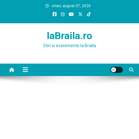
Skip
vineri, august 07, 2026
to
content
laBraila.ro
Stiri si evenimente la Braila