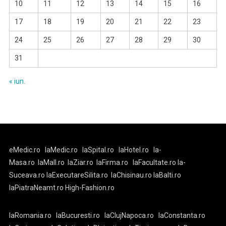
10
11
12
13
14
15
16
17
18
19
20
21
22
23
24
25
26
27
28
29
30
31
« iun.
eMedic.ro
laMedic.ro
laSpital.ro
laHotel.ro
la-
Masa.ro
laMall.ro
laZiar.ro
laFirma.ro
laFacultate.ro
la-
Suceava.ro
laExecutareSilita.ro
laChisinau.ro
laBalti.ro
laPiatraNeamt.ro
High-Fashion.ro
laRomania.ro
laBucuresti.ro
laClujNapoca.ro
laConstanta.ro