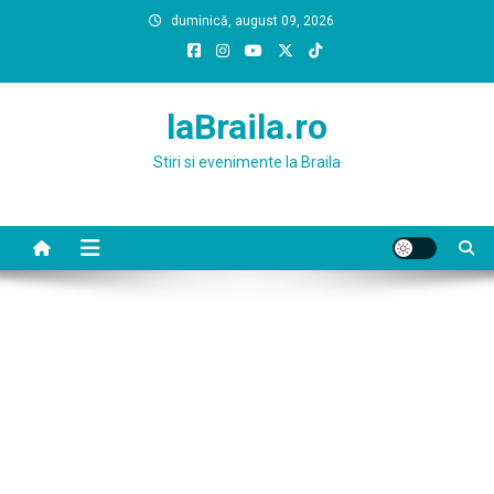
Skip
duminică, august 09, 2026
to
content
laBraila.ro
Stiri si evenimente la Braila