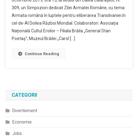
octombrie 2019, ora 13, la sediul din Calea Călărașilor, nr.
309, un Simpozion dedicat Zilei Armatei Române, cu tema:
Armata română în luptele pentru eliberarea Transilvaniei în
cel de-Al Doilea Război Mondial. Colaboratori: Asociația
Națională Cultul Eroilor – Filiala Brăila „General Stan
Poetaș”; Muzeul Brăilei „Carol […]
Continue Reading
CATEGORII
Divertisment
Economie
Jobs