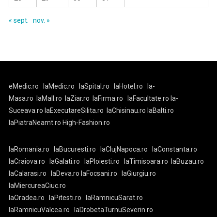
« sept.
nov. »
eMedic.ro
laMedic.ro
laSpital.ro
laHotel.ro
la-
Masa.ro
laMall.ro
laZiar.ro
laFirma.ro
laFacultate.ro
la-
Suceava.ro
laExecutareSilita.ro
laChisinau.ro
laBalti.ro
laPiatraNeamt.ro
High-Fashion.ro
laRomania.ro
laBucuresti.ro
laClujNapoca.ro
laConstanta.ro
laCraiova.ro
laGalati.ro
laPloiesti.ro
laTimisoara.ro
laBuzau.ro
laCalarasi.ro
laDeva.ro
laFocsani.ro
laGiurgiu.ro
laMiercureaCiuc.ro
laOradea.ro
laPitesti.ro
laRamnicuSarat.ro
laRamnicuValcea.ro
laDrobetaTurnuSeverin.ro