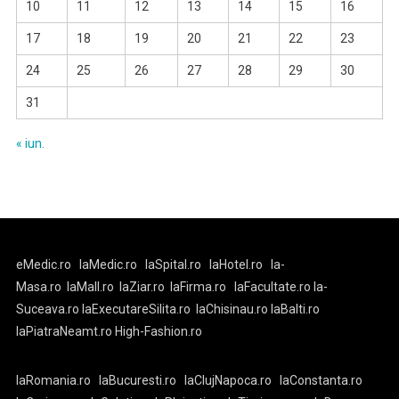
10
11
12
13
14
15
16
17
18
19
20
21
22
23
24
25
26
27
28
29
30
31
« iun.
eMedic.ro
laMedic.ro
laSpital.ro
laHotel.ro
la-
Masa.ro
laMall.ro
laZiar.ro
laFirma.ro
laFacultate.ro
la-
Suceava.ro
laExecutareSilita.ro
laChisinau.ro
laBalti.ro
laPiatraNeamt.ro
High-Fashion.ro
laRomania.ro
laBucuresti.ro
laClujNapoca.ro
laConstanta.ro