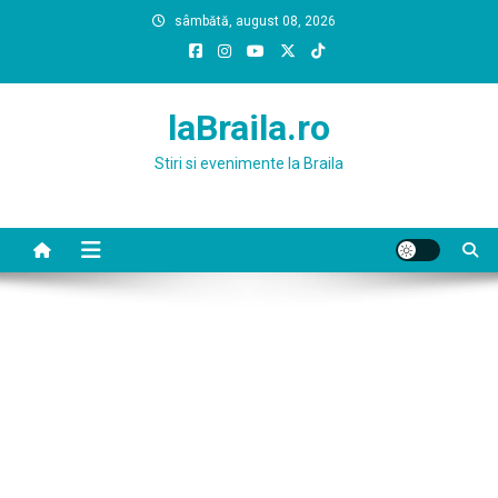
Skip
sâmbătă, august 08, 2026
to
content
laBraila.ro
Stiri si evenimente la Braila