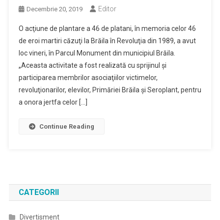
Editor
Decembrie 20, 2019
O acţiune de plantare a 46 de platani, în memoria celor 46
de eroi martiri căzuţi la Brăila în Revoluţia din 1989, a avut
loc vineri, în Parcul Monument din municipiul Brăila.
„Aceasta activitate a fost realizată cu sprijinul şi
participarea membrilor asociaţiilor victimelor,
revoluţionarilor, elevilor, Primăriei Brăila şi Seroplant, pentru
a onora jertfa celor […]
Continue Reading
CATEGORII
Divertisment