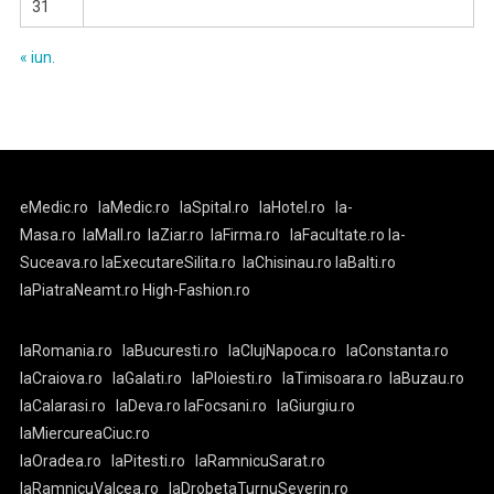
31
« iun.
eMedic.ro
laMedic.ro
laSpital.ro
laHotel.ro
la-
Masa.ro
laMall.ro
laZiar.ro
laFirma.ro
laFacultate.ro
la-
Suceava.ro
laExecutareSilita.ro
laChisinau.ro
laBalti.ro
laPiatraNeamt.ro
High-Fashion.ro
laRomania.ro
laBucuresti.ro
laClujNapoca.ro
laConstanta.ro
laCraiova.ro
laGalati.ro
laPloiesti.ro
laTimisoara.ro
laBuzau.ro
laCalarasi.ro
laDeva.ro
laFocsani.ro
laGiurgiu.ro
laMiercureaCiuc.ro
laOradea.ro
laPitesti.ro
laRamnicuSarat.ro
laRamnicuValcea.ro
laDrobetaTurnuSeverin.ro