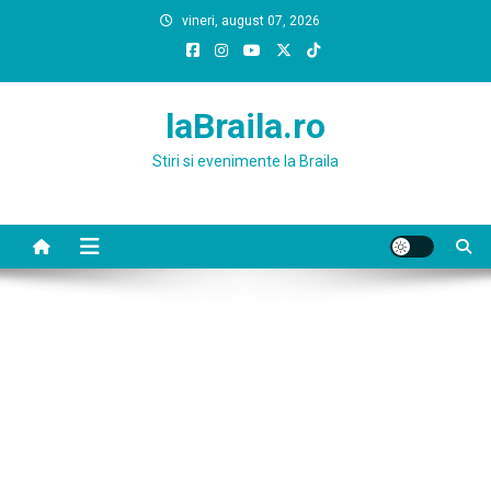
Skip
vineri, august 07, 2026
to
content
laBraila.ro
Stiri si evenimente la Braila