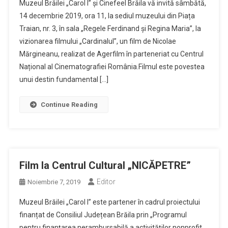
Muzeul Brăilei „Carol I” și Cinefeel Brăila vă invită sâmbătă,
14 decembrie 2019, ora 11, la sediul muzeului din Piața
Traian, nr. 3, în sala „Regele Ferdinand și Regina Maria”, la
vizionarea filmului „Cardinalul”, un film de Nicolae
Mărgineanu, realizat de Agerfilm în parteneriat cu Centrul
Național al Cinematografiei România.Filmul este povestea
unui destin fundamental […]
Continue Reading
Film la Centrul Cultural „NICĂPETRE”
Editor
Noiembrie 7, 2019
Muzeul Brăilei „Carol I” este partener în cadrul proiectului
finanțat de Consiliul Județean Brăila prin „Programul
pentru finanţarea nerambursabilă a activităţilor nonprofit