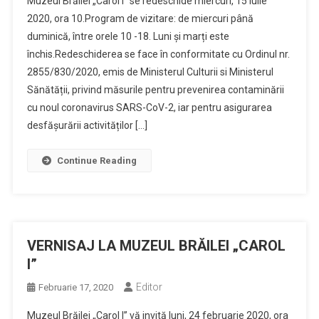
Muzeul Brăilei „Carol I” se redeschide miercuri, 15 iulie
2020, ora 10.Program de vizitare: de miercuri până
duminică, între orele 10 -18. Luni și marți este
închis.Redeschiderea se face în conformitate cu Ordinul nr.
2855/830/2020, emis de Ministerul Culturii si Ministerul
Sănătății, privind măsurile pentru prevenirea contaminării
cu noul coronavirus SARS-CoV-2, iar pentru asigurarea
desfășurării activităților […]
Continue Reading
VERNISAJ LA MUZEUL BRĂILEI „CAROL
I”
Editor
Februarie 17, 2020
Muzeul Brăilei „Carol I” vă invită luni, 24 februarie 2020, ora