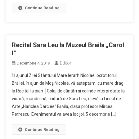
Continue Reading
Recital Sara Leu la Muzeul Braila „Carol
I”
Editor
Decembrie 4, 2019
În ajunul Zilei Sfântului Mare Ierarh Nicolae, ocrotitorul
Brăilei, în ajun de Moş Nicolae, vă aşteptăm, cu mare drag
la Recital la pian │Colaj de cântări şi colinde interpretate la
vioară, mandolină, chitară de Sara Leu, elevă la Liceul de
Arte „Hariclea Darclée” Brăila, clasa profesor Mircea
Petrescu. Evenimentul va avea loc joi, 5 decembrie […]
Continue Reading