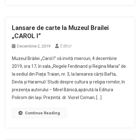
Lansare de carte la Muzeul Brailei
„CAROL I”
Editor
Decembrie 2, 2019
Muzeul Brăilei „Carol I” vă invită miercuri, 4 decembrie
2019, ora 17, în sala „Regele Ferdinand și Regina Maria” de
la sediul din Piața Traian, nr. 3, la lansarea cărții Bafta,
Devla și Haramul/ Studii despre cultura și religia romilor, în
prezența autorului – Mirel Bănică,apărută la Editura
Polirom din Iași. Prezintă: dr. Viorel Coman; […]
Continue Reading