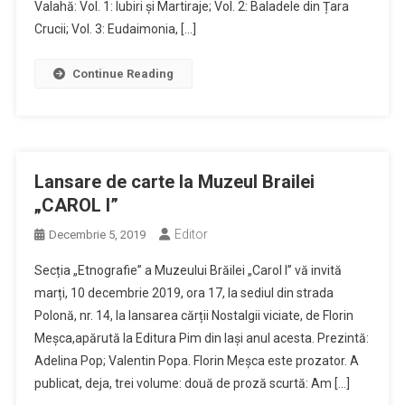
Valahă: Vol. 1: Iubiri și Martiraje; Vol. 2: Baladele din Țara
Crucii; Vol. 3: Eudaimonia, […]
Continue Reading
Lansare de carte la Muzeul Brailei
„CAROL I”
Editor
Decembrie 5, 2019
Secția „Etnografie” a Muzeului Brăilei „Carol I” vă invită
marți, 10 decembrie 2019, ora 17, la sediul din strada
Polonă, nr. 14, la lansarea cărții Nostalgii viciate, de Florin
Meșca,apărută la Editura Pim din Iași anul acesta. Prezintă:
Adelina Pop; Valentin Popa. Florin Meșca este prozator. A
publicat, deja, trei volume: două de proză scurtă: Am […]