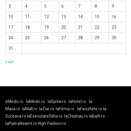
3
4
5
6
7
8
9
10
11
12
13
14
15
16
17
18
19
20
21
22
23
24
25
26
27
28
29
30
31
« iun.
eMedic.ro
laMedic.ro
laSpital.ro
laHotel.ro
la-
Masa.ro
laMall.ro
laZiar.ro
laFirma.ro
laFacultate.ro
la-
Suceava.ro
laExecutareSilita.ro
laChisinau.ro
laBalti.ro
laPiatraNeamt.ro
High-Fashion.ro