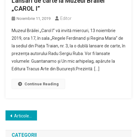
Lansari de carte la Muzeul Brailei
„CAROL I”
Editor
Noiembrie 11, 2019
Muzeul Brăilei „Carol I” vă invită miercuri, 13 noiembrie
2019, ora 17, în sala „Regele Ferdinand și Regina Maria” de
la sediul din Piața Traian, nr. 3, la o dublă lansare de carte, în
prezența autorului Radu Sergiu Ruba. Vor fi lansate
volumele: Guantanamo și Un mic arhipelag, apărute la
Editura Tracus Arte din București.Prezintă: […]
Continue Reading
Navigare
Articole mai vechi
în
CATEGORII