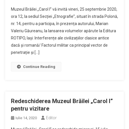
Muzeul Brăilei „Carol I” vă invită vineri, 25 septembrie 2020,
ora 12, la sediul Secției „Etnografie”, situat în strada Polonă,
nr. 14, pentru a participa, în prezența autorului, Marian
Valeriu Găureanu, la lansarea volumelor apărute la Editura
ROTIPO, Iași: Interferențe ale civilizațiilor clasice antice
dacă și romană/ Factorul militar ca principal vector de
penetrație și […]
Continue Reading
Redeschiderea Muzeul Brăilei „Carol I”
pentru vizitare
Editor
Iulie 14, 2020