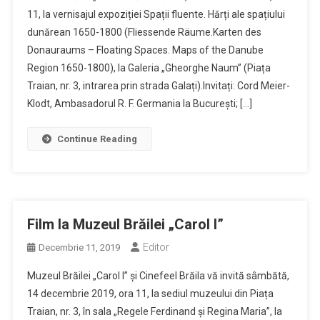
11, la vernisajul expoziției Spații fluente. Hărți ale spațiului
dunărean 1650-1800 (Fliessende Räume.Karten des
Donauraums – Floating Spaces. Maps of the Danube
Region 1650-1800), la Galeria „Gheorghe Naum” (Piața
Traian, nr. 3, intrarea prin strada Galați).Invitați: Cord Meier-
Klodt, Ambasadorul R. F. Germania la București; […]
Continue Reading
Film la Muzeul Brăilei „Carol I”
Editor
Decembrie 11, 2019
Muzeul Brăilei „Carol I” și Cinefeel Brăila vă invită sâmbătă,
14 decembrie 2019, ora 11, la sediul muzeului din Piața
Traian, nr. 3, în sala „Regele Ferdinand și Regina Maria”, la