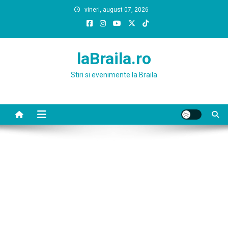
Skip
vineri, august 07, 2026
to
content
laBraila.ro
Stiri si evenimente la Braila