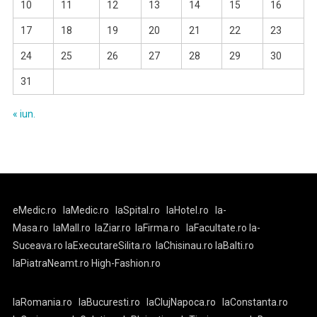
10
11
12
13
14
15
16
17
18
19
20
21
22
23
24
25
26
27
28
29
30
31
« iun.
eMedic.ro
laMedic.ro
laSpital.ro
laHotel.ro
la-
Masa.ro
laMall.ro
laZiar.ro
laFirma.ro
laFacultate.ro
la-
Suceava.ro
laExecutareSilita.ro
laChisinau.ro
laBalti.ro
laPiatraNeamt.ro
High-Fashion.ro
laRomania.ro
laBucuresti.ro
laClujNapoca.ro
laConstanta.ro