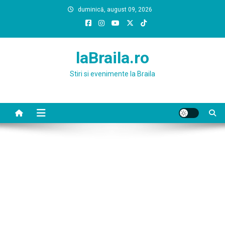
Skip
duminică, august 09, 2026
to
content
laBraila.ro
Stiri si evenimente la Braila