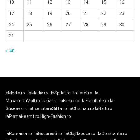
10
11
12
13
14
15
16
17
18
19
20
21
22
23
24
25
26
27
28
29
30
31
« iun.
eMedic.ro
laMedic.ro
laSpital.ro
laHotel.ro
la-
Masa.ro
laMall.ro
laZiar.ro
laFirma.ro
laFacultate.ro
la-
Suceava.ro
laExecutareSilita.ro
laChisinau.ro
laBalti.ro
laPiatraNeamt.ro
High-Fashion.ro
laRomania.ro
laBucuresti.ro
laClujNapoca.ro
laConstanta.ro