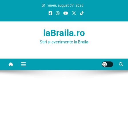
Skip
vineri, august 07, 2026
to
content
laBraila.ro
Stiri si evenimente la Braila