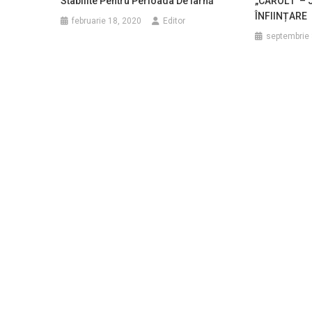
Stabilite Pentru Perioada De Iarnă
„CAROL I” – 
ÎNFIINȚARE
februarie 18, 2020
Editor
septembrie 