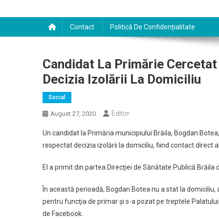
Contact
Politică De Confidențialitate
Candidat La Primărie Cercetat 
Decizia Izolării La Domiciliu
Social
Editor
August 27, 2020
Un candidat la Primăria municipiului Brăila, Bogdan Botea, 
respectat decizia izolării la domiciliu, fiind contact dire
El a primit din partea Direcţiei de Sănătate Publică Brăila 
În această perioadă, Bogdan Botea nu a stat la domiciliu, 
pentru funcţia de primar şi s-a pozat pe treptele Palatulu
de Facebook.