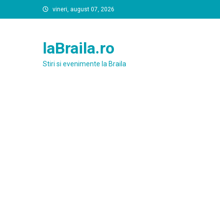
Skip
vineri, august 07, 2026
to
content
laBraila.ro
Stiri si evenimente la Braila