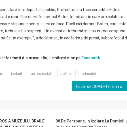
ercetare mai departe la poliţie, Prefectura nu face cercetări. Este o
vut o mare încredere în domnul Botea, în toţi anii în care am colaborat.
iecare răspunde pentru ceea ce face. Dacă nici domnul Botea, care este
are, trebuie să o respecţi… Un avocat ar trebui să ştie nu numai ce spune
să fie un exemplu”, a declarat joi, în conferinţă de presă, subprefectul 
și informații din orașul tău, urmărește-ne pe
Facebook.
iu
izolarii
nu respectat
politisti
primariei
Focar de COVID-19 la un cămin de bătrâni din Brăila
ROS A MUZEULUI BRĂILEI
98 De Persoane, În Izolare La Domiciliu