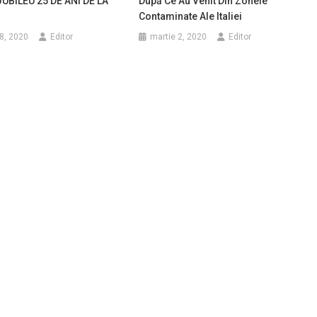
JUBILEU 25 DE ANI DE LA
După Ce Au Venit Din Zonele
Contaminate Ale Italiei
8, 2020
Editor
martie 2, 2020
Editor