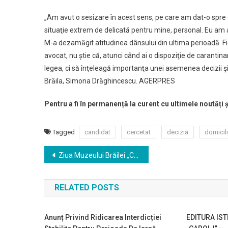
„Am avut o sesizare în acest sens, pe care am dat-o spre c
situaţie extrem de delicată pentru mine, personal. Eu am a
M-a dezamăgit atitudinea dânsului din ultima perioadă. F
avocat, nu ştie că, atunci când ai o dispoziţie de carantin
legea, ci să înţeleagă importanţa unei asemenea decizii şi 
Brăila, Simona Drăghincescu. AGERPRES
Pentru a fi în permanență la curent cu ultimele noutăți 
Tagged
candidat
cercetat
decizia
domicil
Navigare
Ziua Muzeului Brăilei „Carol I”
în
RELATED POSTS
articole
Anunț Privind Ridicarea Interdicției
EDITURA IST