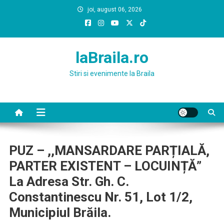
Skip
joi, august 06, 2026
to
content
laBraila.ro
Stiri si evenimente la Braila
PUZ – ,,MANSARDARE PARȚIALĂ,
PARTER EXISTENT – LOCUINȚĂ”
La Adresa Str. Gh. C.
Constantinescu Nr. 51, Lot 1/2,
Municipiul Brăila.