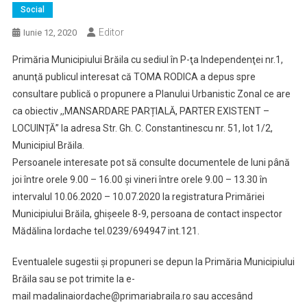
Social
Editor
Iunie 12, 2020
Primăria Municipiului Brăila cu sediul în P-ţa Independenţei nr.1,
anunţă publicul interesat că TOMA RODICA a depus spre
consultare publică o propunere a Planului Urbanistic Zonal ce are
ca obiectiv ,,MANSARDARE PARȚIALĂ, PARTER EXISTENT –
LOCUINȚĂ” la adresa Str. Gh. C. Constantinescu nr. 51, lot 1/2,
Municipiul Brăila.
Persoanele interesate pot să consulte documentele de luni până
joi între orele 9.00 – 16.00 și vineri între orele 9.00 – 13.30 în
intervalul 10.06.2020 – 10.07.2020 la registratura Primăriei
Municipiului Brăila, ghișeele 8-9, persoana de contact inspector
Mădălina Iordache tel.0239/694947 int.121.
Eventualele sugestii şi propuneri se depun la Primăria Municipiului
Brăila sau se pot trimite la e-
mail madalinaiordache@primariabraila.ro sau accesând