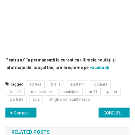
Pentru a fi în permanență la curent cu ultimele noutăți și
informații din orașul tău, urmărește-ne pe
Facebook.
Tagged
adresa
braila
existent
locuinta
lot 1/2
mansardare
municipiul
nr 51
parter
partiala
puz
str gh c constantinescu
Navigare
Comunicat de presa
CONCURS PENTRU COPII LA MUZEU
în
RELATED POSTS