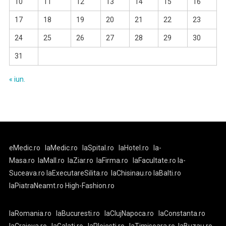
10
11
12
13
14
15
16
17
18
19
20
21
22
23
24
25
26
27
28
29
30
31
« iun.
eMedic.ro
laMedic.ro
laSpital.ro
laHotel.ro
la-
Masa.ro
laMall.ro
laZiar.ro
laFirma.ro
laFacultate.ro
la-
Suceava.ro
laExecutareSilita.ro
laChisinau.ro
laBalti.ro
laPiatraNeamt.ro
High-Fashion.ro
laRomania.ro
laBucuresti.ro
laClujNapoca.ro
laConstanta.ro