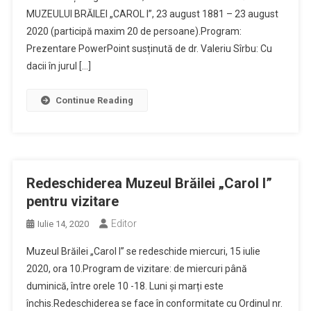
MUZEULUI BRĂILEI „CAROL I”, 23 august 1881 – 23 august
2020 (participă maxim 20 de persoane).Program:
Prezentare PowerPoint susținută de dr. Valeriu Sîrbu: Cu
dacii în jurul […]
Continue Reading
Redeschiderea Muzeul Brăilei „Carol I”
pentru vizitare
Editor
Iulie 14, 2020
Muzeul Brăilei „Carol I” se redeschide miercuri, 15 iulie
2020, ora 10.Program de vizitare: de miercuri până
duminică, între orele 10 -18. Luni și marți este
închis.Redeschiderea se face în conformitate cu Ordinul nr.