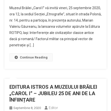
Muzeul Brăilei „Carol I” vă invită vineri, 25 septembrie 2020,
ora 12, la sediul Secției „Etnografie”, situat în strada Polonă,
nr. 14, pentru a participa, în prezența autorului, Marian
Valeriu Găureanu, la lansarea volumelor apărute la Editura
ROTIPO, Iași: Interferențe ale civilizațiilor clasice antice
dacă și romană/ Factorul militar ca principal vector de
penetrație și […]
Continue Reading
EDITURA ISTROS A MUZEULUI BRĂILEI
„CAROL I” – JUBILEU 25 DE ANI DE LA
ÎNFIINȚARE
Editor
Septembrie 8, 2020