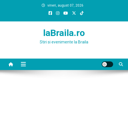
Skip
vineri, august 07, 2026
to
content
laBraila.ro
Stiri si evenimente la Braila