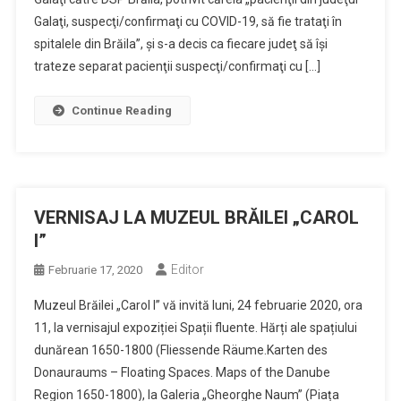
Galaţi, suspecţi/confirmaţi cu COVID-19, să fie trataţi în
spitalele din Brăila”, şi s-a decis ca fiecare judeţ să îşi
trateze separat pacienţii suspecţi/confirmaţi cu […]
Continue Reading
VERNISAJ LA MUZEUL BRĂILEI „CAROL
I”
Editor
Februarie 17, 2020
Muzeul Brăilei „Carol I” vă invită luni, 24 februarie 2020, ora
11, la vernisajul expoziției Spații fluente. Hărți ale spațiului
dunărean 1650-1800 (Fliessende Räume.Karten des
Donauraums – Floating Spaces. Maps of the Danube
Region 1650-1800), la Galeria „Gheorghe Naum” (Piața