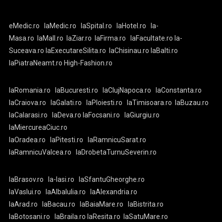
eMedic.ro
laMedic.ro
laSpital.ro
laHotel.ro
la-
Masa.ro
laMall.ro
laZiar.ro
laFirma.ro
laFacultate.ro
la-
Suceava.ro
laExecutareSilita.ro
laChisinau.ro
laBalti.ro
laPiatraNeamt.ro
High-Fashion.ro
laRomania.ro
laBucuresti.ro
laClujNapoca.ro
laConstanta.ro
laCraiova.ro
laGalati.ro
laPloiesti.ro
laTimisoara.ro
laBuzau.ro
laCalarasi.ro
laDeva.ro
laFocsani.ro
laGiurgiu.ro
laMiercureaCiuc.ro
laOradea.ro
laPitesti.ro
laRamnicuSarat.ro
laRamnicuValcea.ro
laDrobetaTurnuSeverin.ro
laBrasov.ro
la-Iasi.ro
laSfantuGheorghe.ro
laVaslui.ro
laAlbaIulia.ro
laAlexandria.ro
laArad.ro
laBacau.ro
laBaiaMare.ro
laBistrita.ro
laBotosani.ro
laBraila.ro
laResita.ro
laSatuMare.ro