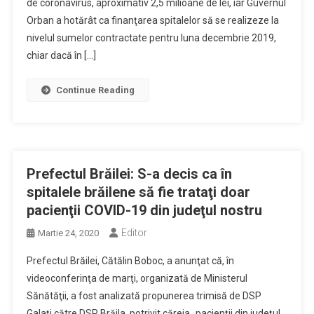
de coronavirus, aproximativ 2,5 milioane de lei, iar Guvernul
Orban a hotărât ca finanţarea spitalelor să se realizeze la
nivelul sumelor contractate pentru luna decembrie 2019,
chiar dacă în […]
Continue Reading
Prefectul Brăilei: S-a decis ca în
spitalele brăilene să fie trataţi doar
pacienţii COVID-19 din judeţul nostru
Editor
Martie 24, 2020
Prefectul Brăilei, Cătălin Boboc, a anunţat că, în
videoconferinţa de marţi, organizată de Ministerul
Sănătăţii, a fost analizată propunerea trimisă de DSP
Galaţi către DSP Brăila, potrivit căreia „pacienţii din judeţul