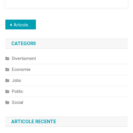
Navigare
Articole mai vechi
în
CATEGORII
articole
Divertisment
Economie
Jobs
Politic
Social
ARTICOLE RECENTE