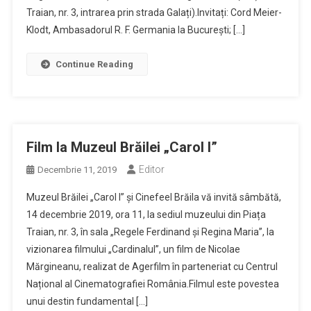
Traian, nr. 3, intrarea prin strada Galați).Invitați: Cord Meier-
Klodt, Ambasadorul R. F. Germania la București; […]
Continue Reading
Film la Muzeul Brăilei „Carol I”
Editor
Decembrie 11, 2019
Muzeul Brăilei „Carol I” și Cinefeel Brăila vă invită sâmbătă,
14 decembrie 2019, ora 11, la sediul muzeului din Piața
Traian, nr. 3, în sala „Regele Ferdinand și Regina Maria”, la
vizionarea filmului „Cardinalul”, un film de Nicolae
Mărgineanu, realizat de Agerfilm în parteneriat cu Centrul
Național al Cinematografiei România.Filmul este povestea
unui destin fundamental […]