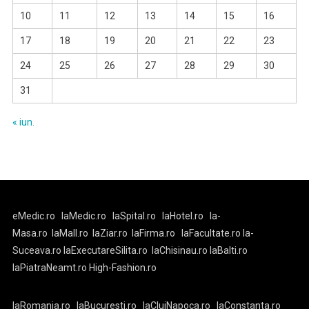
10
11
12
13
14
15
16
17
18
19
20
21
22
23
24
25
26
27
28
29
30
31
« iun.
eMedic.ro
laMedic.ro
laSpital.ro
laHotel.ro
la-
Masa.ro
laMall.ro
laZiar.ro
laFirma.ro
laFacultate.ro
la-
Suceava.ro
laExecutareSilita.ro
laChisinau.ro
laBalti.ro
laPiatraNeamt.ro
High-Fashion.ro
laRomania.ro
laBucuresti.ro
laClujNapoca.ro
laConstanta.ro