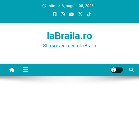
Skip
sâmbătă, august 08, 2026
to
content
laBraila.ro
Stiri si evenimente la Braila