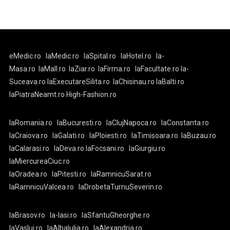
eMedic.ro
laMedic.ro
laSpital.ro
laHotel.ro
la-
Masa.ro
laMall.ro
laZiar.ro
laFirma.ro
laFacultate.ro
la-
Suceava.ro
laExecutareSilita.ro
laChisinau.ro
laBalti.ro
laPiatraNeamt.ro
High-Fashion.ro
laRomania.ro
laBucuresti.ro
laClujNapoca.ro
laConstanta.ro
laCraiova.ro
laGalati.ro
laPloiesti.ro
laTimisoara.ro
laBuzau.ro
laCalarasi.ro
laDeva.ro
laFocsani.ro
laGiurgiu.ro
laMiercureaCiuc.ro
laOradea.ro
laPitesti.ro
laRamnicuSarat.ro
laRamnicuValcea.ro
laDrobetaTurnuSeverin.ro
laBrasov.ro
la-Iasi.ro
laSfantuGheorghe.ro
laVaslui.ro
laAlbaIulia.ro
laAlexandria.ro