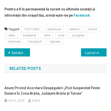
Pentru a fi în permanență la curent cu ultimele noutăți și
informații din orașul tău, urmărește-ne pe
Facebook.
Tagged
15.07.2020
autobuze
calatori
comun
data
incepand
intra
noul
program
tramvaie
transport
vigoare
Navigare
Spitalul Judeţean Brăila a primit al doilea aparat pentru depistarea coronavirusului; numărul testelor ajunge la 100 pe zi
Lucruri simple. Natura statica in pictura grafica Emiliei Dumitrescu, 1960–1990
în
RELATED POSTS
articole
Anunț Privind Acordare Despăgubiri „Pod Suspendat Peste
Dunăre În Zona Brăila, Judeţele Brăila Și Tulcea”
mai 6, 2020
Editor