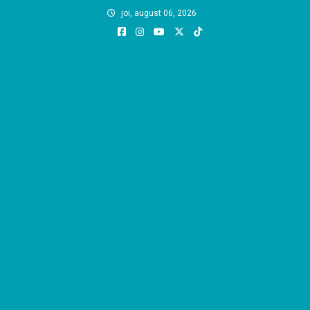
Skip
joi, august 06, 2026
to
content